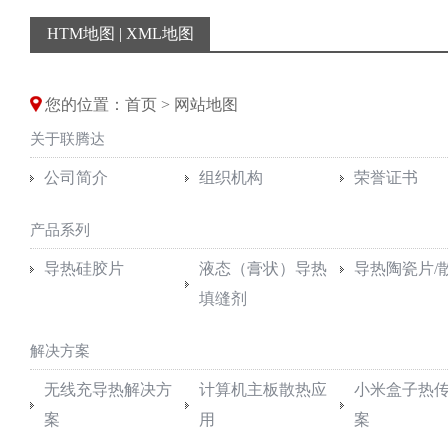
HTM地图
|
XML地图
您的位置：首页 > 网站地图
关于联腾达
公司简介
组织机构
荣誉证书
产品系列
导热硅胶片
液态（膏状）导热
导热陶瓷片/
填缝剂
解决方案
无线充导热解决方
计算机主板散热应
小米盒子热
案
用
案