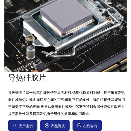
导热硅胶片
液态（膏状）导热填缝剂
导热陶瓷片/散热片
绝缘导热矽胶制品
其它导热绝缘材料
导热硅胶片是一款高性能热传导界面材料,选用优质原料制成，用于填充发热
器件和散热片或金属底座之间的空气间隙,它们的柔性、弹性特征使其能够用
于覆盖不平整的表面,热量从分离器件或整个PCB传导到金属外壳或扩散板上,
提高散热性能及提高发热电子组件的效率和使用寿命。



应用案例
产品资质
在线咨询