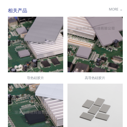



应用案例
产品资质
在线咨询






应用案例
应用案例
产品资质
产品资质
在线咨询
在线咨询
MORE →
相关产品
MORE →
相关产品



应用案例
产品资质
在线咨询
MORE →
MORE →
相关产品
相关产品
MORE →
相关产品
导热硅胶片
高导热硅胶片
双组份导热填缝剂（凝胶）
LCV导热矽胶片（布）
单组份导热填缝剂（凝胶）
高导热矽胶片
LT240氧化铝导热陶瓷片
LT1800氮化铝导热陶瓷片