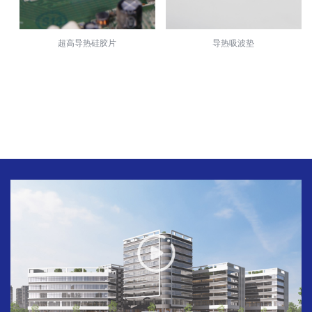
超高导热硅胶片
导热吸波垫
LCK-10导热矽胶片
LE系列导热硅脂
导热矽胶帽套
导热灌封胶
LP900碳化硅导热散热陶瓷片