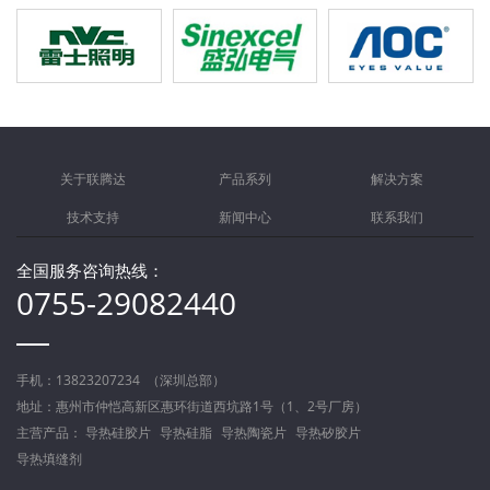
雷士照明
盛弘电气
冠捷科技
关于联腾达
产品系列
解决方案
技术支持
新闻中心
联系我们
全国服务咨询热线：
0755-29082440
手机：13823207234 （深圳总部）
地址：惠州市仲恺高新区惠环街道西坑路1号（1、2号厂房）
主营产品：
导热硅胶片
导热硅脂
导热陶瓷片
导热矽胶片
导热填缝剂