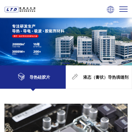

导热硅胶片
液态（膏状）导热填缝剂