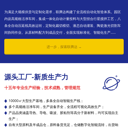
为满足大规模供货与定制化需求，联腾达构建了全流程自动化智造体系。园区
内设高规格洁净车间，集成一体化自动计量投料与大型捏合行星搅拌工艺，八
条全自动压延线高效运转，定制化裁切模切、液态自动灌装、陶瓷激光切割车
间协同作业。从原材料配方到成品交付，全面实现标准化、智能化生产......
进一步，探索联腾达 →
源头工厂-新质生产力
十五年专业生产经验，技术成熟，管理规范
10000㎡大型生产基地，多条全自动智能生产线；
多个高规格洁净车间，生产设备齐全，全流程可视化高效生产；
产品品类涵盖导热、导电、吸波、胶粘剂等高分子新材料，均可实现自主
生产；
自有大型原料及半成品仓，原料备货充足，仓储数字化智能流转，出货响