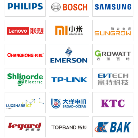
飞利浦
博世
三星
联想
小米
阳光电源
长虹电子
艾默生
古瑞瓦特
施耐德
普联技术
富特科技
立讯精密
大洋电机
康冠
利亚德
拓邦股份
比克电池