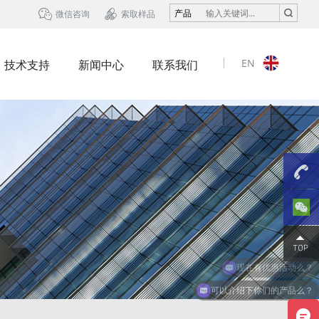


产品
微信咨询
索取样品
EN
技术支持
新闻中心
联系我们
13823
可以介绍下你们的产品么？